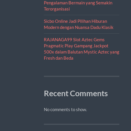
Pengalaman Bermain yang Semakin
Terorganisasi
Sicbo Online Jadi Pilihan Hiburan
Modern dengan Nuansa Dadu Klasik
RAJANAGA99 Slot Aztec Gems
Pragmatic Play Gampang Jackpot
500x dalam Balutan Mystic Aztec yang
Fresh dan Beda
Recent Comments
No comments to show.