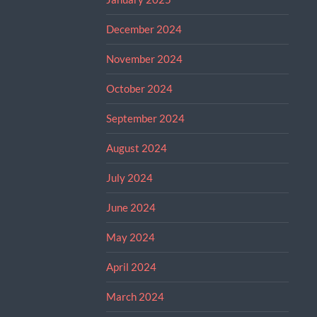
December 2024
November 2024
October 2024
September 2024
August 2024
July 2024
June 2024
May 2024
April 2024
March 2024