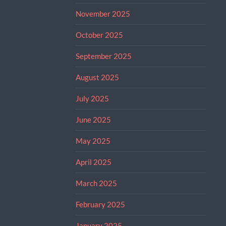
November 2025
October 2025
September 2025
August 2025
July 2025
June 2025
May 2025
April 2025
March 2025
February 2025
January 2025