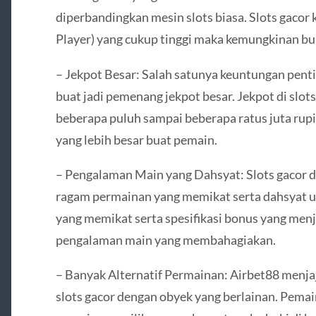
diperbandingkan mesin slots biasa. Slots gacor
Player) yang cukup tinggi maka kemungkinan bu
– Jekpot Besar: Salah satunya keuntungan pentin
buat jadi pemenang jekpot besar. Jekpot di slo
beberapa puluh sampai beberapa ratus juta rup
yang lebih besar buat pemain.
– Pengalaman Main yang Dahsyat: Slots gacor 
ragam permainan yang memikat serta dahsyat u
yang memikat serta spesifikasi bonus yang men
pengalaman main yang membahagiakan.
– Banyak Alternatif Permainan: Airbet88 men
slots gacor dengan obyek yang berlainan. Pem