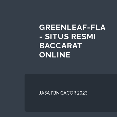
GREENLEAF-FLA
- SITUS RESMI
BACCARAT
ONLINE
JASA PBN GACOR 2023