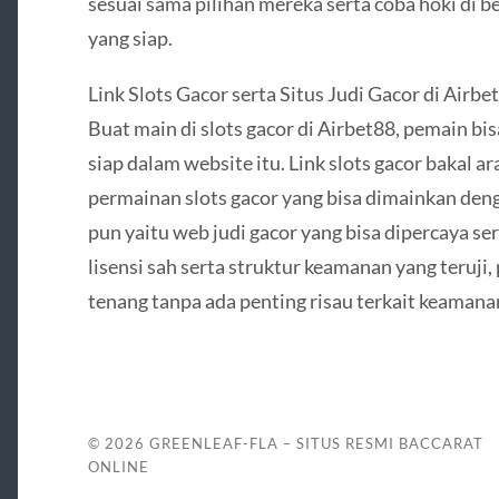
sesuai sama pilihan mereka serta coba hoki di
yang siap.
Link Slots Gacor serta Situs Judi Gacor di Airbe
Buat main di slots gacor di Airbet88, pemain bi
siap dalam website itu. Link slots gacor bakal
permainan slots gacor yang bisa dimainkan denga
pun yaitu web judi gacor yang bisa dipercaya 
lisensi sah serta struktur keamanan yang teruj
tenang tanpa ada penting risau terkait keamana
© 2026
GREENLEAF-FLA – SITUS RESMI BACCARAT
ONLINE