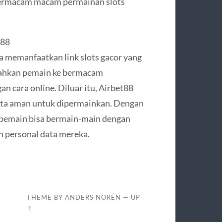
 bermacam macam permainan slots
t88
sa memanfaatkan link slots gacor yang
 arahkan pemain ke bermacam
n cara online. Diluar itu, Airbet88
serta aman untuk dipermainkan. Dengan
i, pemain bisa bermain-main dengan
n personal data mereka.
THEME BY
ANDERS NORÉN
—
UP
↑