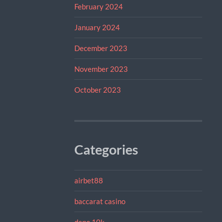
February 2024
January 2024
December 2023
November 2023
October 2023
Categories
airbet88
baccarat casino
depo 10k