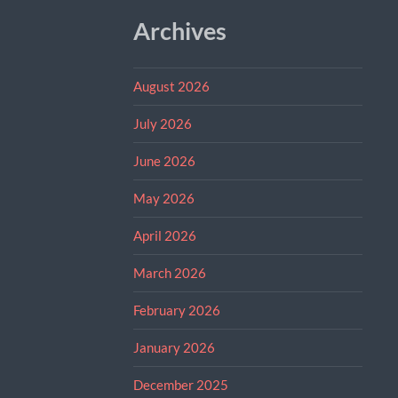
Archives
August 2026
July 2026
June 2026
May 2026
April 2026
March 2026
February 2026
January 2026
December 2025