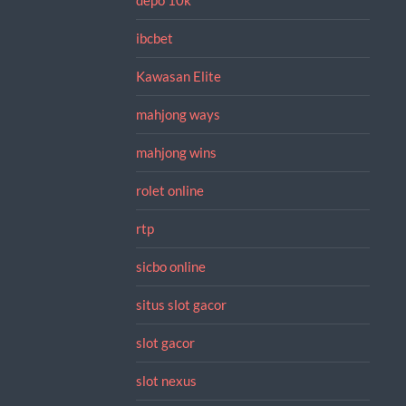
ibcbet
Kawasan Elite
mahjong ways
mahjong wins
rolet online
rtp
sicbo online
situs slot gacor
slot gacor
slot nexus