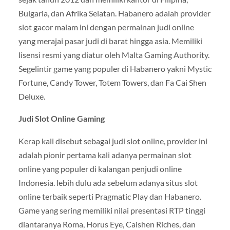
Bulgaria, dan Afrika Selatan. Habanero adalah provider
slot gacor malam ini dengan permainan judi online
yang merajai pasar judi di barat hingga asia. Memiliki
lisensi resmi yang diatur oleh Malta Gaming Authority.
Segelintir game yang populer di Habanero yakni Mystic
Fortune, Candy Tower, Totem Towers, dan Fa Cai Shen
Deluxe.
Judi Slot Online Gaming
Kerap kali disebut sebagai judi slot online, provider ini
adalah pionir pertama kali adanya permainan slot
online yang populer di kalangan penjudi online
Indonesia. lebih dulu ada sebelum adanya situs slot
online terbaik seperti Pragmatic Play dan Habanero.
Game yang sering memiliki nilai presentasi RTP tinggi
diantaranya Roma, Horus Eye, Caishen Riches, dan