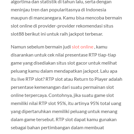
algortima dan statistik di tahun lalu, serta dengan
meninjau tren dan popularitasnya di Indonesia
maupun di mancanegara. Kamu bisa mencoba bermain
slot online di provider-provider rekomendasi situs
slot88 berikut ini untuk raih jackpot terbesar.
Namun sebelum bermain judi
slot online
, kamu
disarankan untuk cek nilai presentase RTP tiap-tiap
game yang disediakan situs slot gacor untuk melihat
peluang kamu dalam mendapatkan jackpot. Lalu apa
itu live RTP slot? RTP slot atau Return to Player adalah
persentase kemenangan dari suatu permainan slot
online terpercaya. Contohnya, jika suatu game slot
memiliki nilai RTP slot 95%, itu artinya 95% total uang
yang dipertaruhkan memiliki peluang untuk menang
dalam game tersebut. RTP slot dapat kamu gunakan
sebagai bahan pertimbangan dalam membuat