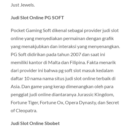
Just Jewels.
Judi Slot Online PG SOFT
Pocket Gaming Soft dikenal sebagai provider judi slot
online yang menyediakan permainan dengan grafik
yang menakjubkan dan interaksi yang menyenangkan.
PG Soft didirikan pada tahun 2007 dan saat ini
memiliki kantor di Malta dan Filipina. Fakta menarik
dari provider ini bahwa pg soft slot masuk kedalam
daftar 10 nama nama situs judi slot online terbaik di
Asia. Dan game yang kerap dimenangkan oleh para
penggiat judi online diantaranya Jurassic Kingdom,
Fortune Tiger, Fortune Ox, Opera Dynasty, dan Secret
of Cleopatra.
Judi Slot Online Sbobet