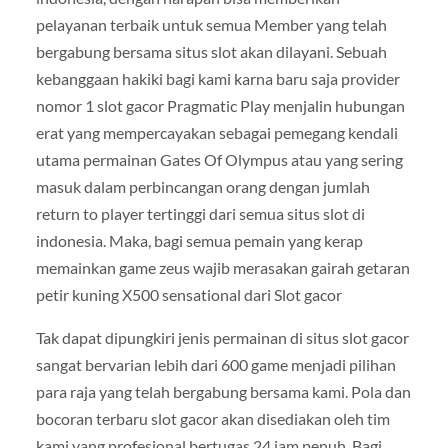
pelayanan terbaik untuk semua Member yang telah
bergabung bersama situs slot akan dilayani. Sebuah
kebanggaan hakiki bagi kami karna baru saja provider
nomor 1 slot gacor Pragmatic Play menjalin hubungan
erat yang mempercayakan sebagai pemegang kendali
utama permainan Gates Of Olympus atau yang sering
masuk dalam perbincangan orang dengan jumlah
return to player tertinggi dari semua situs slot di
indonesia. Maka, bagi semua pemain yang kerap
memainkan game zeus wajib merasakan gairah getaran
petir kuning X500 sensational dari Slot gacor
Tak dapat dipungkiri jenis permainan di situs slot gacor
sangat bervarian lebih dari 600 game menjadi pilihan
para raja yang telah bergabung bersama kami. Pola dan
bocoran terbaru slot gacor akan disediakan oleh tim
kami yang profesional bertugas 24 jam penuh. Bagi