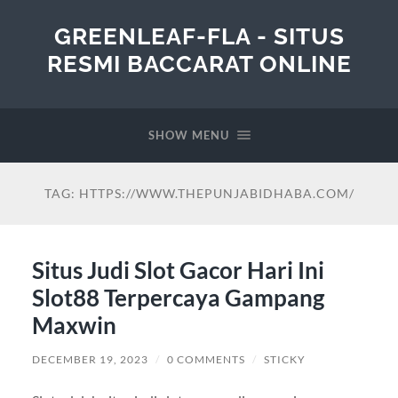
GREENLEAF-FLA - SITUS
RESMI BACCARAT ONLINE
SHOW MENU
TAG:
HTTPS://WWW.THEPUNJABIDHABA.COM/
Situs Judi Slot Gacor Hari Ini
Slot88 Terpercaya Gampang
Maxwin
DECEMBER 19, 2023
/
0 COMMENTS
/
STICKY