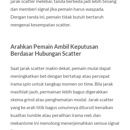
jarak scatter melebar, tanda berbeda jadi lebih tenang
dan memberi signal jika pemain harus waspada.
Dengan tanda ini, pemain tidak butuh bertaruh
mengenai kesempatan scatter.
Arahkan Pemain Ambil Keputusan
Berdasar Hubungan Scatter
Saat jarak scatter makin dekat, pemain mulai dapat
meningkatkan bet dengan bertahap atau percepat
irama spin untuk tangkap momen on time. Bila jarak
masihlah jauh, permainan lebih bagus digerakkan
skema grind atau penghematan modal. Jarak scatter
yang ke arah titik bagus umumnya dituruti kenaikan
kualitas tumble atau peralihan irama reel, dan
mekanisme ini menolong menerjemahkan semua signal