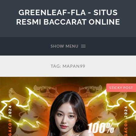
GREENLEAF-FLA - SITUS
RESMI BACCARAT ONLINE
SHOW MENU
TAG:
MAPAN99
STICKY POST