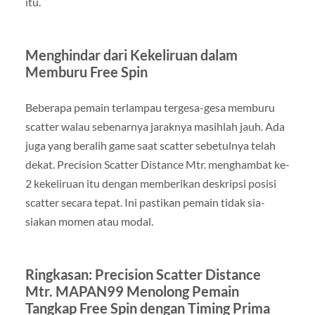
itu.
Menghindar dari Kekeliruan dalam
Memburu Free Spin
Beberapa pemain terlampau tergesa-gesa memburu
scatter walau sebenarnya jaraknya masihlah jauh. Ada
juga yang beralih game saat scatter sebetulnya telah
dekat. Precision Scatter Distance Mtr. menghambat ke-
2 kekeliruan itu dengan memberikan deskripsi posisi
scatter secara tepat. Ini pastikan pemain tidak sia-
siakan momen atau modal.
Ringkasan: Precision Scatter Distance
Mtr. MAPAN99 Menolong Pemain
Tangkap Free Spin dengan Timing Prima