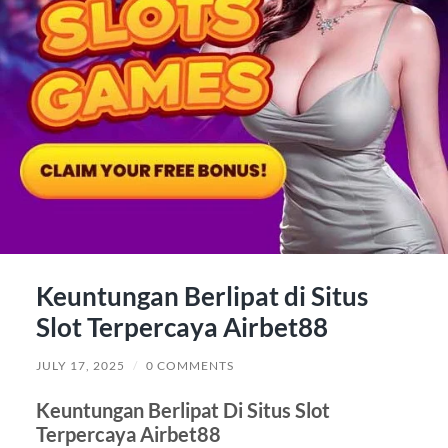
Keuntungan Berlipat di Situs
Slot Terpercaya Airbet88
JULY 17, 2025
/
0 COMMENTS
Keuntungan Berlipat Di Situs Slot
Terpercaya Airbet88