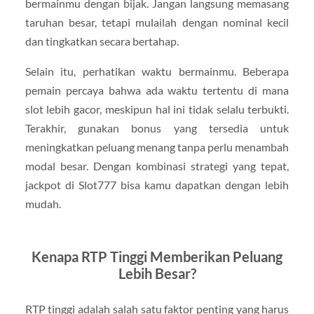
bermainmu dengan bijak. Jangan langsung memasang
taruhan besar, tetapi mulailah dengan nominal kecil
dan tingkatkan secara bertahap.
Selain itu, perhatikan waktu bermainmu. Beberapa
pemain percaya bahwa ada waktu tertentu di mana
slot lebih gacor, meskipun hal ini tidak selalu terbukti.
Terakhir, gunakan bonus yang tersedia untuk
meningkatkan peluang menang tanpa perlu menambah
modal besar. Dengan kombinasi strategi yang tepat,
jackpot di Slot777 bisa kamu dapatkan dengan lebih
mudah.
Kenapa RTP Tinggi Memberikan Peluang
Lebih Besar?
RTP tinggi adalah salah satu faktor penting yang harus