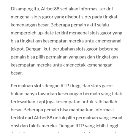
Disamping itu, Airbet88 sediakan informasi terkini
mengenai slots gacor yang disebut slots pada tingkat
kemenangan besar. Beberapa pemain aktif selalu
memperoleh up-date terkini mengenai slots gacor yang
bisa tingkatkan kesempatan mereka untuk memenangi
jekpot. Dengan ikuti perubahan slots gacor, beberapa
pemain bisa pilih permainan yang pas dan tingkatkan
kesempatan mereka untuk mencetak kemenangan
besar.
Permainan slots dengan RTP tinggi dan slots gacor
bukan hanya tawarkan kesenangan bermain yang tidak
terlewatkan, tapi juga kesempatan untuk raih hadiah
besar. Beberapa pemain bisa manfaatkan informasi
terkini dari Airbet88 untuk pilih permainan yang sesuai
opsi dan taktik mereka. Dengan RTP yang lebih tinggi