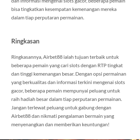
dan informasi mengenai slots gacor, beberapa pemain
bisa tingkatkan kesempatan kemenangan mereka
dalam tiap perputaran permainan.
Ringkasan
Ringkasannya, Airbet88 ialah tujuan terbaik untuk
beberapa pemain yang cari slots dengan RTP tingkat
dan tinggi kemenangan besar. Dengan opsi permainan
yang berkualitas dan informasi terkini mengenai slots
gacor, beberapa pemain mempunyai peluang untuk
raih hadiah besar dalam tiap perputaran permainan.
Jangan terlewat peluang untuk gabung dengan
Airbet88 dan nikmati pengalaman bermain yang
menyenangkan dan memberikan keuntungan!