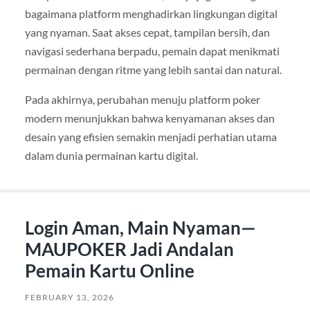
bagaimana platform menghadirkan lingkungan digital
yang nyaman. Saat akses cepat, tampilan bersih, dan
navigasi sederhana berpadu, pemain dapat menikmati
permainan dengan ritme yang lebih santai dan natural.
Pada akhirnya, perubahan menuju platform poker
modern menunjukkan bahwa kenyamanan akses dan
desain yang efisien semakin menjadi perhatian utama
dalam dunia permainan kartu digital.
Login Aman, Main Nyaman—
MAUPOKER Jadi Andalan
Pemain Kartu Online
FEBRUARY 13, 2026