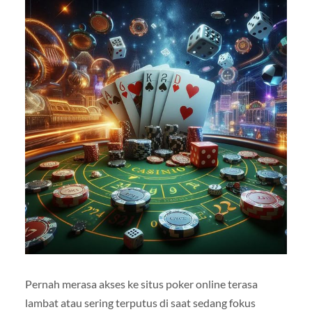
Pernah merasa akses ke situs poker online terasa
lambat atau sering terputus di saat sedang fokus