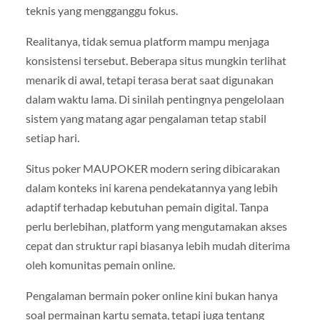
teknis yang mengganggu fokus.
Realitanya, tidak semua platform mampu menjaga
konsistensi tersebut. Beberapa situs mungkin terlihat
menarik di awal, tetapi terasa berat saat digunakan
dalam waktu lama. Di sinilah pentingnya pengelolaan
sistem yang matang agar pengalaman tetap stabil
setiap hari.
Situs poker MAUPOKER modern sering dibicarakan
dalam konteks ini karena pendekatannya yang lebih
adaptif terhadap kebutuhan pemain digital. Tanpa
perlu berlebihan, platform yang mengutamakan akses
cepat dan struktur rapi biasanya lebih mudah diterima
oleh komunitas pemain online.
Pengalaman bermain poker online kini bukan hanya
soal permainan kartu semata, tetapi juga tentang