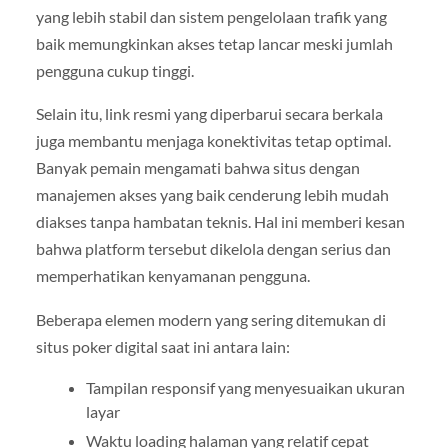
yang lebih stabil dan sistem pengelolaan trafik yang
baik memungkinkan akses tetap lancar meski jumlah
pengguna cukup tinggi.
Selain itu, link resmi yang diperbarui secara berkala
juga membantu menjaga konektivitas tetap optimal.
Banyak pemain mengamati bahwa situs dengan
manajemen akses yang baik cenderung lebih mudah
diakses tanpa hambatan teknis. Hal ini memberi kesan
bahwa platform tersebut dikelola dengan serius dan
memperhatikan kenyamanan pengguna.
Beberapa elemen modern yang sering ditemukan di
situs poker digital saat ini antara lain:
Tampilan responsif yang menyesuaikan ukuran
layar
Waktu loading halaman yang relatif cepat