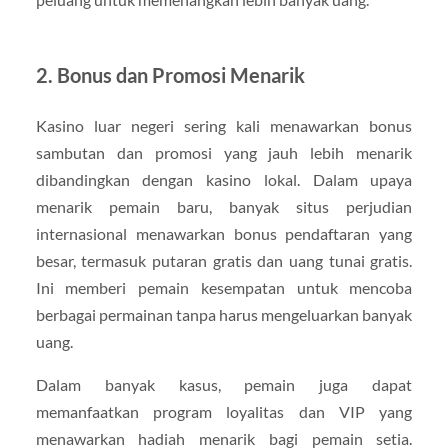
2. Bonus dan Promosi Menarik
Kasino luar negeri sering kali menawarkan bonus
sambutan dan promosi yang jauh lebih menarik
dibandingkan dengan kasino lokal. Dalam upaya
menarik pemain baru, banyak situs perjudian
internasional menawarkan bonus pendaftaran yang
besar, termasuk putaran gratis dan uang tunai gratis.
Ini memberi pemain kesempatan untuk mencoba
berbagai permainan tanpa harus mengeluarkan banyak
uang.
Dalam banyak kasus, pemain juga dapat
memanfaatkan program loyalitas dan VIP yang
menawarkan hadiah menarik bagi pemain setia.