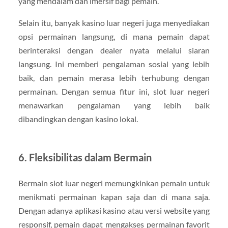
yang mendalam dan imersif bagi pemain.
Selain itu, banyak kasino luar negeri juga menyediakan
opsi permainan langsung, di mana pemain dapat
berinteraksi dengan dealer nyata melalui siaran
langsung. Ini memberi pengalaman sosial yang lebih
baik, dan pemain merasa lebih terhubung dengan
permainan. Dengan semua fitur ini, slot luar negeri
menawarkan pengalaman yang lebih baik
dibandingkan dengan kasino lokal.
6. Fleksibilitas dalam Bermain
Bermain slot luar negeri memungkinkan pemain untuk
menikmati permainan kapan saja dan di mana saja.
Dengan adanya aplikasi kasino atau versi website yang
responsif, pemain dapat mengakses permainan favorit