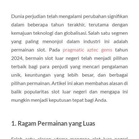
Dunia perjudian telah mengalami perubahan signifikan
dalam beberapa tahun terakhir, terutama dengan
kemajuan teknologi dan globalisasi. Salah satu segmen
yang paling menonjol dalam industri ini adalah
permainan slot. Pada
pragmatic aztec gems
tahun
2024, bermain slot luar negeri telah menjadi pilihan
terbaik bagi para penjudi yang mencari pengalaman
unik, keuntungan yang lebih besar, dan berbagai
pilihan permainan. Artikel ini akan membahas alasan di
balik popularitas slot luar negeri dan mengapa ini
mungkin menjadi keputusan tepat bagi Anda.
1. Ragam Permainan yang Luas
Salah satu alasan utama mengapa slot luar negeri