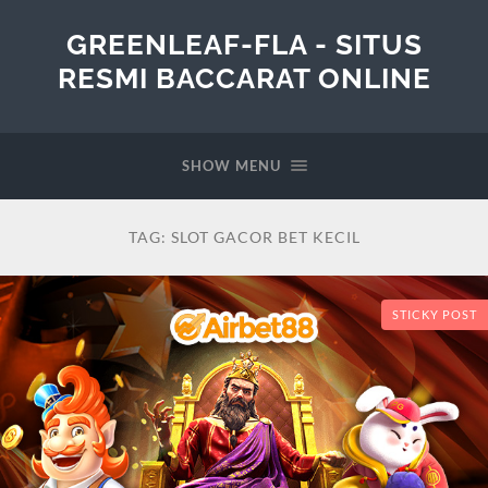
GREENLEAF-FLA - SITUS
RESMI BACCARAT ONLINE
SHOW MENU
TAG:
SLOT GACOR BET KECIL
STICKY POST