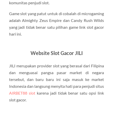
komunitas penjudi slot.
Game slot yang patut untuk di cobalah di microgaming
adalah Almighty Zeus Empire dan Candy Rush Wilds
yang jadi tidak benar satu pilihan game link slot gacor
hari ini.
Website Slot Gacor JILI
JILI merupakan provider slot yang berasal dari Filipina
dan menguasai pangsa pasar market di negara
tersebut, dan baru baru ini saja masuk ke market
Indonesia dan langsung menyita hati para penjudi situs
AIRBET88 slot
karena jadi tidak benar satu opsi link
slot gacor.