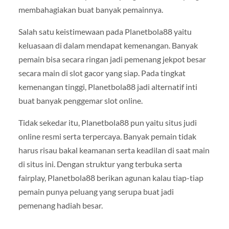
membahagiakan buat banyak pemainnya.
Salah satu keistimewaan pada Planetbola88 yaitu
keluasaan di dalam mendapat kemenangan. Banyak
pemain bisa secara ringan jadi pemenang jekpot besar
secara main di slot gacor yang siap. Pada tingkat
kemenangan tinggi, Planetbola88 jadi alternatif inti
buat banyak penggemar slot online.
Tidak sekedar itu, Planetbola88 pun yaitu situs judi
online resmi serta terpercaya. Banyak pemain tidak
harus risau bakal keamanan serta keadilan di saat main
di situs ini. Dengan struktur yang terbuka serta
fairplay, Planetbola88 berikan agunan kalau tiap-tiap
pemain punya peluang yang serupa buat jadi
pemenang hadiah besar.