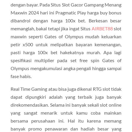
dengan bayar. Pada Situs Slot Gacor Gampang Menang
Maxwin 2024 hari ini Pragmatic Play harga buy bonus
dibandrol dengan harga 100x bet. Berkesan besar
memanglah, bakal tetapi jika ingat Situs
AIRBET88
slot
maxwin seperti Gates of Olympus mudah keluarkan
petir x500 untuk melipatkan bayaran kemenangan,
pasti harga 100x bet hakekatnya murah. Apa lagi
spesifikasi multiplier pada set free spin Gates of
Olympus mengakumulasi angka pengali hingga sampai
fase habis.
Real Time Gaming atau bisa juga dikenal RTG slot tidak
dapat dipungkiri adalah yang terbaik juga banyak
direkomendasikan. Selama ini banyak sekali slot online
yang sangat menarik untuk kamu coba mainkan
bersama perusahaan ini. Hal itu karena memang
banyak promo penawaran dan hadiah besar yang