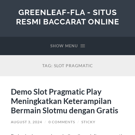
GREENLEAF-FLA - SITUS
RESMI BACCARAT ONLINE
SHOW MENU
TAG:
SLOT PRAGMATIC
Demo Slot Pragmatic Play
Meningkatkan Keterampilan
Bermain Slotmu dengan Gratis
AUGUST 3, 2024
/
0 COMMENTS
/
STICKY