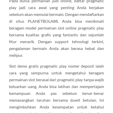
Pada dunia permainan judi online, daftar pragmatic
play jadi cara awal yang penting Anda kerjakan
sebelum akan memulai bermain. Dengan mendaftarkan
di situs PLANETBOLA88, Anda bisa menikmati
beragam model permainan slot online pragmatic play
bersama kualitas grafis yang fantastis dan sejumlah
fitur menarik. Dengan support tehnologi terkini,
pengalaman bermain Anda akan berasa hebat dan
melipur.
Slot demo gratis pragmatic play nomer deposit ialah
cara yang sempurna untuk mengetahui beragam
permainan slot berasal dari pragmatic play tanpa wajib
keluarkan uang. Anda bisa latihan dan mempertajam
kemampuan Anda pas sebelum benar-benar
memasangkan taruhan bersama duwit betulan. Ini
mengimbuhkan Anda kesempatan untuk ketahui