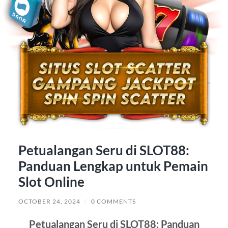
Petualangan Seru di SLOT88:
Panduan Lengkap untuk Pemain
Slot Online
OCTOBER 24, 2024
/
0 COMMENTS
Petualangan Seru di SLOT88: Panduan