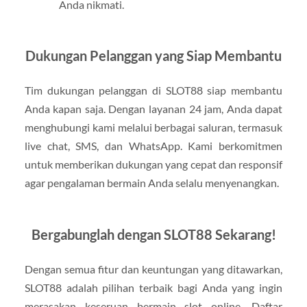
Anda nikmati.
Dukungan Pelanggan yang Siap Membantu
Tim dukungan pelanggan di SLOT88 siap membantu
Anda kapan saja. Dengan layanan 24 jam, Anda dapat
menghubungi kami melalui berbagai saluran, termasuk
live chat, SMS, dan WhatsApp. Kami berkomitmen
untuk memberikan dukungan yang cepat dan responsif
agar pengalaman bermain Anda selalu menyenangkan.
Bergabunglah dengan SLOT88 Sekarang!
Dengan semua fitur dan keuntungan yang ditawarkan,
SLOT88 adalah pilihan terbaik bagi Anda yang ingin
merasakan keseruan bermain slot online. Daftar