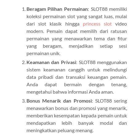
Beragam Pilihan Permainan
: SLOT88 memiliki
koleksi permainan slot yang sangat luas, mulai
dari slot klasik hingga
princess slot
video
modern. Pemain dapat memilih dari ratusan
permainan yang menawarkan tema dan fitur
yang beragam, menjadikan setiap sesi
permainan unik.
Keamanan dan Privasi
: SLOT88 menggunakan
sistem keamanan canggih untuk melindungi
data pribadi dan transaksi keuangan pemain.
Anda dapat bermain dengan tenang,
mengetahui bahwa informasi Anda aman.
Bonus Menarik dan Promosi
: SLOT88 sering
menawarkan bonus dan promosi yang menarik,
memberikan kesempatan kepada pemain untuk
mendapatkan lebih banyak modal dan
meningkatkan peluang menang.