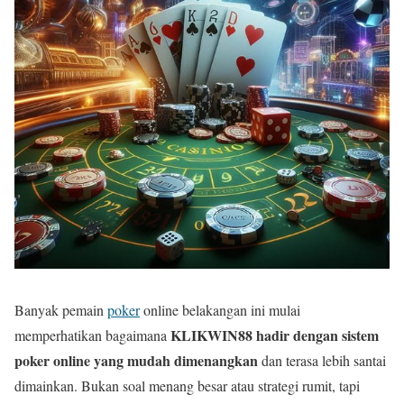
Banyak pemain
poker
online belakangan ini mulai
KLIKWIN88 hadir dengan sistem
memperhatikan bagaimana
poker online yang mudah dimenangkan
dan terasa lebih santai
dimainkan. Bukan soal menang besar atau strategi rumit, tapi