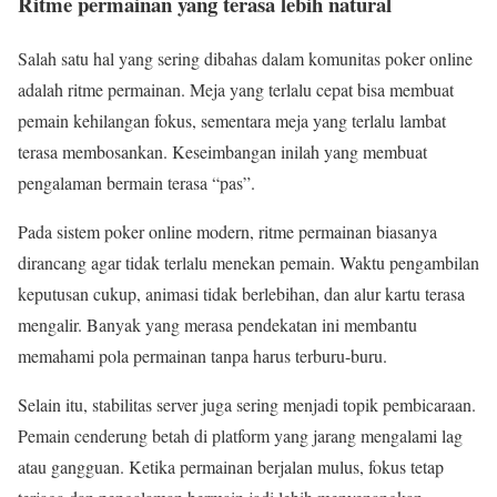
Ritme permainan yang terasa lebih natural
Salah satu hal yang sering dibahas dalam komunitas poker online
adalah ritme permainan. Meja yang terlalu cepat bisa membuat
pemain kehilangan fokus, sementara meja yang terlalu lambat
terasa membosankan. Keseimbangan inilah yang membuat
pengalaman bermain terasa “pas”.
Pada sistem poker online modern, ritme permainan biasanya
dirancang agar tidak terlalu menekan pemain. Waktu pengambilan
keputusan cukup, animasi tidak berlebihan, dan alur kartu terasa
mengalir. Banyak yang merasa pendekatan ini membantu
memahami pola permainan tanpa harus terburu-buru.
Selain itu, stabilitas server juga sering menjadi topik pembicaraan.
Pemain cenderung betah di platform yang jarang mengalami lag
atau gangguan. Ketika permainan berjalan mulus, fokus tetap