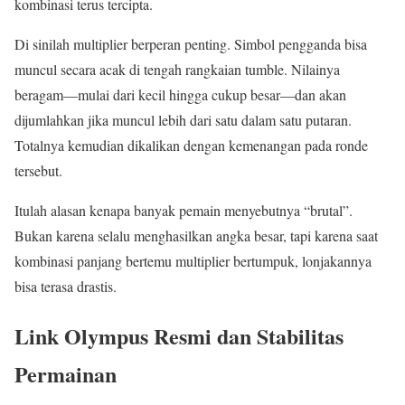
kombinasi terus tercipta.
Di sinilah multiplier berperan penting. Simbol pengganda bisa
muncul secara acak di tengah rangkaian tumble. Nilainya
beragam—mulai dari kecil hingga cukup besar—dan akan
dijumlahkan jika muncul lebih dari satu dalam satu putaran.
Totalnya kemudian dikalikan dengan kemenangan pada ronde
tersebut.
Itulah alasan kenapa banyak pemain menyebutnya “brutal”.
Bukan karena selalu menghasilkan angka besar, tapi karena saat
kombinasi panjang bertemu multiplier bertumpuk, lonjakannya
bisa terasa drastis.
Link Olympus Resmi dan Stabilitas
Permainan