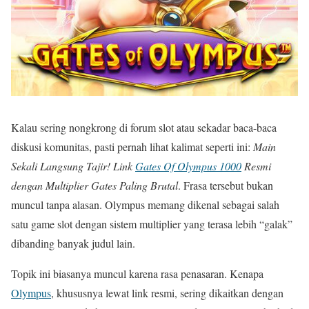
Kalau sering nongkrong di forum slot atau sekadar baca-baca
diskusi komunitas, pasti pernah lihat kalimat seperti ini:
Main
Sekali Langsung Tajir! Link
Gates Of Olympus 1000
Resmi
dengan Multiplier Gates Paling Brutal
. Frasa tersebut bukan
muncul tanpa alasan. Olympus memang dikenal sebagai salah
satu game slot dengan sistem multiplier yang terasa lebih “galak”
dibanding banyak judul lain.
Topik ini biasanya muncul karena rasa penasaran. Kenapa
Olympus
, khususnya lewat link resmi, sering dikaitkan dengan