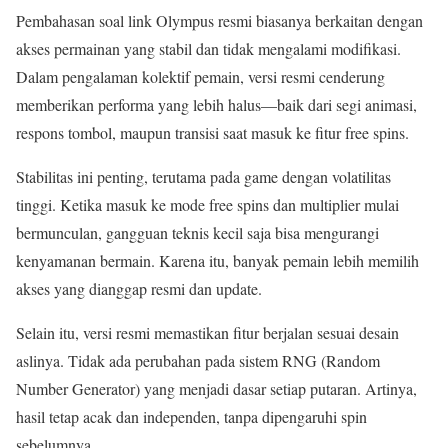
Pembahasan soal link Olympus resmi biasanya berkaitan dengan
akses permainan yang stabil dan tidak mengalami modifikasi.
Dalam pengalaman kolektif pemain, versi resmi cenderung
memberikan performa yang lebih halus—baik dari segi animasi,
respons tombol, maupun transisi saat masuk ke fitur free spins.
Stabilitas ini penting, terutama pada game dengan volatilitas
tinggi. Ketika masuk ke mode free spins dan multiplier mulai
bermunculan, gangguan teknis kecil saja bisa mengurangi
kenyamanan bermain. Karena itu, banyak pemain lebih memilih
akses yang dianggap resmi dan update.
Selain itu, versi resmi memastikan fitur berjalan sesuai desain
aslinya. Tidak ada perubahan pada sistem RNG (Random
Number Generator) yang menjadi dasar setiap putaran. Artinya,
hasil tetap acak dan independen, tanpa dipengaruhi spin
sebelumnya.