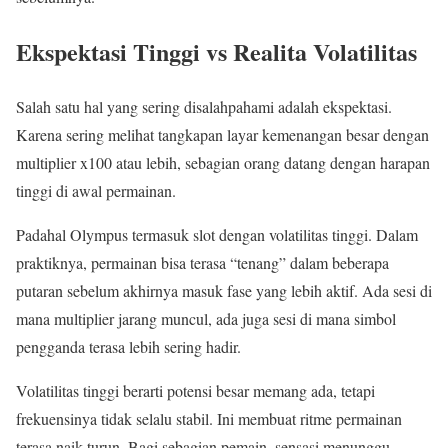
Ekspektasi Tinggi vs Realita Volatilitas
Salah satu hal yang sering disalahpahami adalah ekspektasi.
Karena sering melihat tangkapan layar kemenangan besar dengan
multiplier x100 atau lebih, sebagian orang datang dengan harapan
tinggi di awal permainan.
Padahal Olympus termasuk slot dengan volatilitas tinggi. Dalam
praktiknya, permainan bisa terasa “tenang” dalam beberapa
putaran sebelum akhirnya masuk fase yang lebih aktif. Ada sesi di
mana multiplier jarang muncul, ada juga sesi di mana simbol
pengganda terasa lebih sering hadir.
Volatilitas tinggi berarti potensi besar memang ada, tetapi
frekuensinya tidak selalu stabil. Ini membuat ritme permainan
terasa naik turun. Bagi sebagian pemain, sensasi menunggu