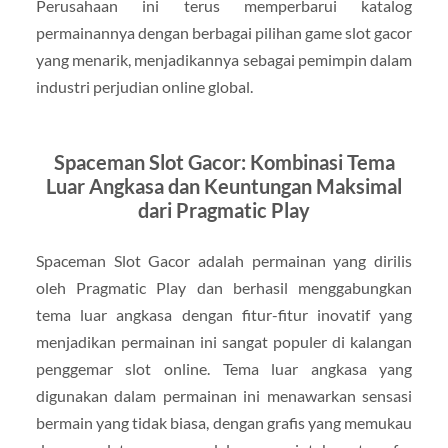
Perusahaan ini terus memperbarui katalog
permainannya dengan berbagai pilihan game slot gacor
yang menarik, menjadikannya sebagai pemimpin dalam
industri perjudian online global.
Spaceman Slot Gacor: Kombinasi Tema
Luar Angkasa dan Keuntungan Maksimal
dari Pragmatic Play
Spaceman Slot Gacor adalah permainan yang dirilis
oleh Pragmatic Play dan berhasil menggabungkan
tema luar angkasa dengan fitur-fitur inovatif yang
menjadikan permainan ini sangat populer di kalangan
penggemar slot online. Tema luar angkasa yang
digunakan dalam permainan ini menawarkan sensasi
bermain yang tidak biasa, dengan grafis yang memukau