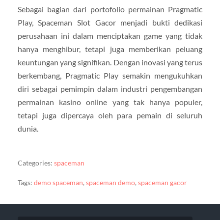
Sebagai bagian dari portofolio permainan Pragmatic
Play, Spaceman Slot Gacor menjadi bukti dedikasi
perusahaan ini dalam menciptakan game yang tidak
hanya menghibur, tetapi juga memberikan peluang
keuntungan yang signifikan. Dengan inovasi yang terus
berkembang, Pragmatic Play semakin mengukuhkan
diri sebagai pemimpin dalam industri pengembangan
permainan kasino online yang tak hanya populer,
tetapi juga dipercaya oleh para pemain di seluruh
dunia.
Categories:
spaceman
Tags:
demo spaceman
,
spaceman demo
,
spaceman gacor