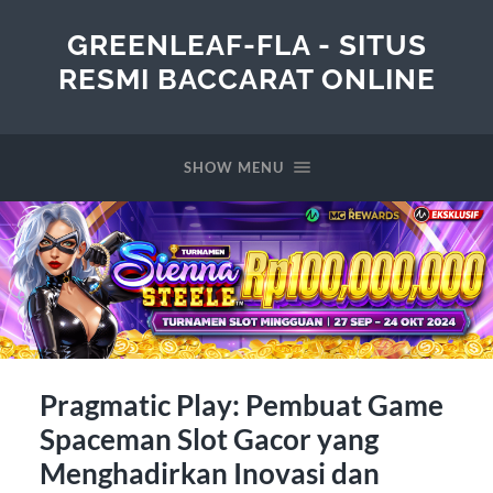
GREENLEAF-FLA - SITUS
RESMI BACCARAT ONLINE
SHOW MENU
Pragmatic Play: Pembuat Game
Spaceman Slot Gacor yang
Menghadirkan Inovasi dan