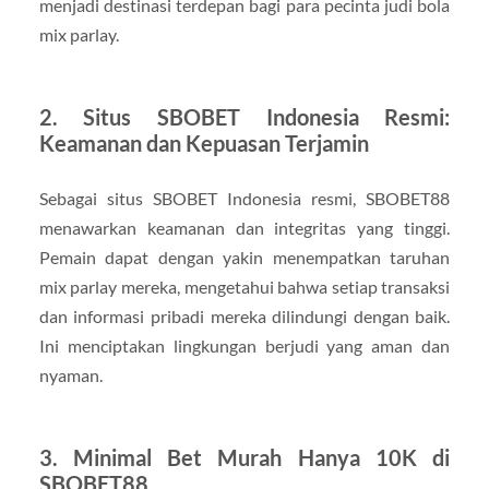
menjadi destinasi terdepan bagi para pecinta judi bola
mix parlay.
2. Situs SBOBET Indonesia Resmi:
Keamanan dan Kepuasan Terjamin
Sebagai situs SBOBET Indonesia resmi, SBOBET88
menawarkan keamanan dan integritas yang tinggi.
Pemain dapat dengan yakin menempatkan taruhan
mix parlay mereka, mengetahui bahwa setiap transaksi
dan informasi pribadi mereka dilindungi dengan baik.
Ini menciptakan lingkungan berjudi yang aman dan
nyaman.
3. Minimal Bet Murah Hanya 10K di
SBOBET88