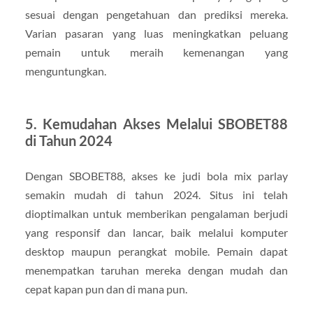
sesuai dengan pengetahuan dan prediksi mereka.
Varian pasaran yang luas meningkatkan peluang
pemain untuk meraih kemenangan yang
menguntungkan.
5. Kemudahan Akses Melalui SBOBET88
di Tahun 2024
Dengan SBOBET88, akses ke judi bola mix parlay
semakin mudah di tahun 2024. Situs ini telah
dioptimalkan untuk memberikan pengalaman berjudi
yang responsif dan lancar, baik melalui komputer
desktop maupun perangkat mobile. Pemain dapat
menempatkan taruhan mereka dengan mudah dan
cepat kapan pun dan di mana pun.