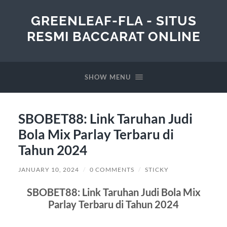
GREENLEAF-FLA - SITUS
RESMI BACCARAT ONLINE
SHOW MENU
SBOBET88: Link Taruhan Judi
Bola Mix Parlay Terbaru di
Tahun 2024
JANUARY 10, 2024
/
0 COMMENTS
/
STICKY
SBOBET88: Link Taruhan Judi Bola Mix
Parlay Terbaru di Tahun 2024