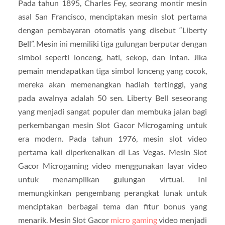
Pada tahun 1895, Charles Fey, seorang montir mesin
asal San Francisco, menciptakan mesin slot pertama
dengan pembayaran otomatis yang disebut “Liberty
Bell”. Mesin ini memiliki tiga gulungan berputar dengan
simbol seperti lonceng, hati, sekop, dan intan. Jika
pemain mendapatkan tiga simbol lonceng yang cocok,
mereka akan memenangkan hadiah tertinggi, yang
pada awalnya adalah 50 sen. Liberty Bell seseorang
yang menjadi sangat populer dan membuka jalan bagi
perkembangan mesin Slot Gacor Microgaming untuk
era modern. Pada tahun 1976, mesin slot video
pertama kali diperkenalkan di Las Vegas. Mesin Slot
Gacor Microgaming video menggunakan layar video
untuk menampilkan gulungan virtual. Ini
memungkinkan pengembang perangkat lunak untuk
menciptakan berbagai tema dan fitur bonus yang
menarik. Mesin Slot Gacor
micro gaming
video menjadi