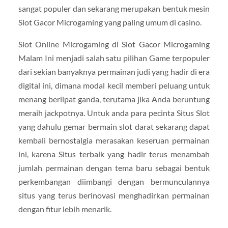
sangat populer dan sekarang merupakan bentuk mesin
Slot Gacor Microgaming yang paling umum di casino.
Slot Online Microgaming di Slot Gacor Microgaming
Malam Ini menjadi salah satu pilihan Game terpopuler
dari sekian banyaknya permainan judi yang hadir di era
digital ini, dimana modal kecil memberi peluang untuk
menang berlipat ganda, terutama jika Anda beruntung
meraih jackpotnya. Untuk anda para pecinta Situs Slot
yang dahulu gemar bermain slot darat sekarang dapat
kembali bernostalgia merasakan keseruan permainan
ini, karena Situs terbaik yang hadir terus menambah
jumlah permainan dengan tema baru sebagai bentuk
perkembangan diimbangi dengan bermunculannya
situs yang terus berinovasi menghadirkan permainan
dengan fitur lebih menarik.