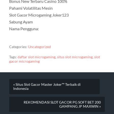
Bonus New Terbaru Casino 100%
Pahami Volatilitas Mesin
Slot Gacor Microgaming Joker123
Sabung Ayam
Nama Pengguna:
Categories:
Uncategorized
Tags:
daftar slot microgaming
,
situs slot microgaming
,
slot
gacor microgaming
« Situs Slot Gacor Master Joker™ Terbaik di
Indonesia
REKOMENDASI SLOT GACOR PG SOFT BET 200
GAMPANG JP MAXWIN »