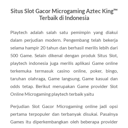
Situs Slot Gacor Microgaming Aztec King™
Terbaik di Indonesia
Playtech adalah salah satu pemimpin yang diakui
dalam perjudian modern. Pengembang telah bekerja
selama hampir 20 tahun dan berhasil merilis lebih dari
500 Game. Selain dikenal dengan produk Situs Slot,
playtech indonesia juga merilis aplikasi Game online
terkemuka termasuk casino online, poker, bingo,
taruhan olahraga, Game langsung, Game kasual dan
odds tetap. Berikut merupakan Game provider Slot
Online Microgaming playtech terbaik yaitu
Perjudian Slot Gacor Microgaming online jadi opsi
pertama terpopuler dan terbanyak disukai. Pasalnya
Games itu diperkembangkan oleh beberapa provider