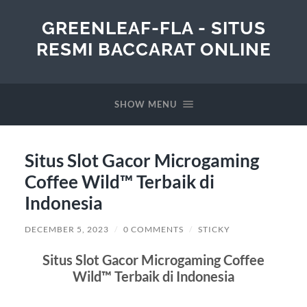
GREENLEAF-FLA - SITUS
RESMI BACCARAT ONLINE
SHOW MENU
Situs Slot Gacor Microgaming
Coffee Wild™ Terbaik di
Indonesia
DECEMBER 5, 2023
/
0 COMMENTS
/
STICKY
Situs Slot Gacor Microgaming Coffee
Wild™ Terbaik di Indonesia