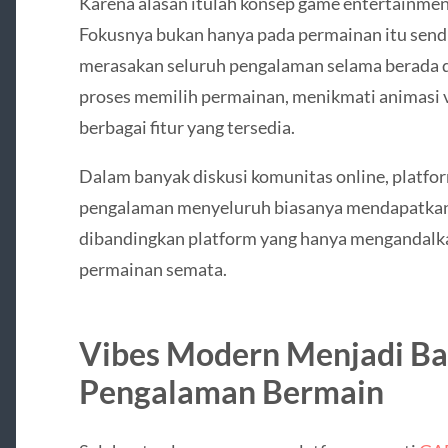
Karena alasan itulah konsep game entertainme
Fokusnya bukan hanya pada permainan itu sendi
merasakan seluruh pengalaman selama berada di
proses memilih permainan, menikmati animasi v
berbagai fitur yang tersedia.
Dalam banyak diskusi komunitas online, plat
pengalaman menyeluruh biasanya mendapatkan r
dibandingkan platform yang hanya mengandalk
permainan semata.
Vibes Modern Menjadi Bag
Pengalaman Bermain