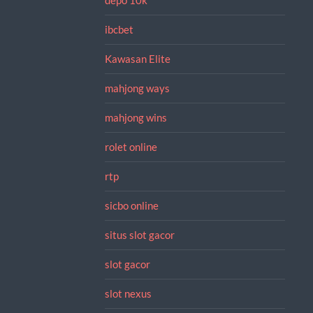
ibcbet
Kawasan Elite
mahjong ways
mahjong wins
rolet online
rtp
sicbo online
situs slot gacor
slot gacor
slot nexus