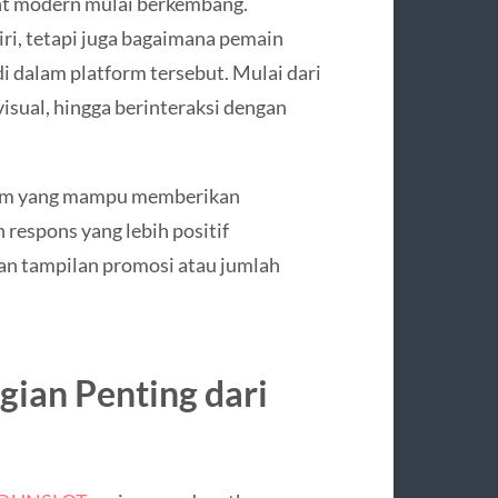
nt modern mulai berkembang.
ri, tetapi juga bagaimana pemain
 dalam platform tersebut. Mulai dari
isual, hingga berinteraksi dengan
form yang mampu memberikan
espons yang lebih positif
an tampilan promosi atau jumlah
ian Penting dari