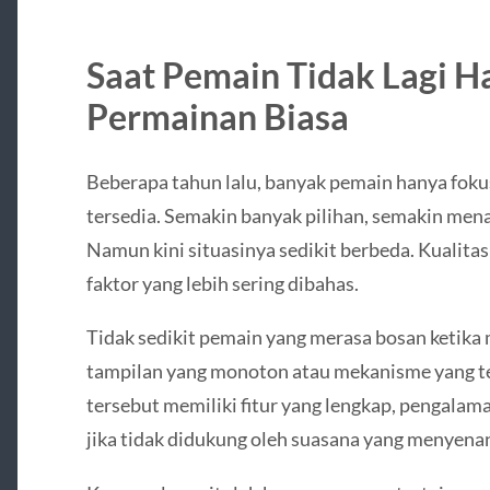
Saat Pemain Tidak Lagi H
Permainan Biasa
Beberapa tahun lalu, banyak pemain hanya fok
tersedia. Semakin banyak pilihan, semakin men
Namun kini situasinya sedikit berbeda. Kualita
faktor yang lebih sering dibahas.
Tidak sedikit pemain yang merasa bosan keti
tampilan yang monoton atau mekanisme yang t
tersebut memiliki fitur yang lengkap, pengalam
jika tidak didukung oleh suasana yang menyena