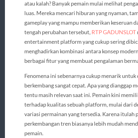
atau kalah? Banyak pemain mulai melihat penga
luas. Mereka mencari hiburan yang nyaman, tam
gameplay yang mampu memberikan keseruan dal
tengah perubahan tersebut,
RTP GADUNSLOT
entertainment platform yang cukup sering dib
menghadirkan kombinasi antara konsep modern,
berbagai fitur yang membuat pengalaman bermai
Fenomena ini sebenarnya cukup menarik untuk d
berkembang sangat cepat. Apa yang dianggap m
tentu masih relevan saat ini. Pemain kini memili
terhadap kualitas sebuah platform, mulai dari d
variasi permainan yang tersedia. Karena itula
perkembangan tren biasanya lebih mudah mend
pemain.