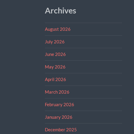
Archives
August 2026
July 2026
June 2026
May 2026
April 2026
March 2026
February 2026
January 2026
December 2025