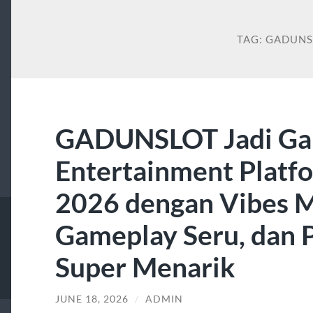
TAG:
GADUNS
GADUNSLOT Jadi G
Entertainment Platfo
2026 dengan Vibes 
Gameplay Seru, dan 
Super Menarik
JUNE 18, 2026
/
ADMIN