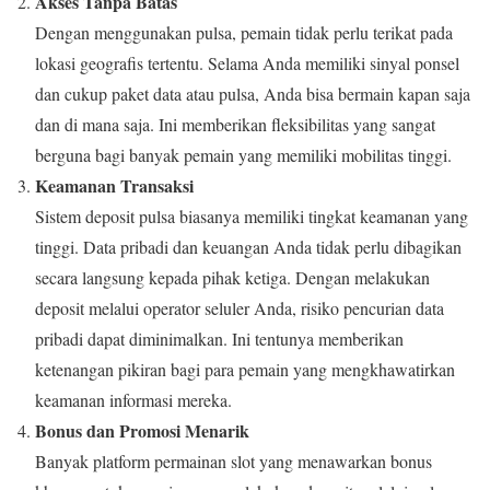
Akses Tanpa Batas
Dengan menggunakan pulsa, pemain tidak perlu terikat pada
lokasi geografis tertentu. Selama Anda memiliki sinyal ponsel
dan cukup paket data atau pulsa, Anda bisa bermain kapan saja
dan di mana saja. Ini memberikan fleksibilitas yang sangat
berguna bagi banyak pemain yang memiliki mobilitas tinggi.
Keamanan Transaksi
Sistem deposit pulsa biasanya memiliki tingkat keamanan yang
tinggi. Data pribadi dan keuangan Anda tidak perlu dibagikan
secara langsung kepada pihak ketiga. Dengan melakukan
deposit melalui operator seluler Anda, risiko pencurian data
pribadi dapat diminimalkan. Ini tentunya memberikan
ketenangan pikiran bagi para pemain yang mengkhawatirkan
keamanan informasi mereka.
Bonus dan Promosi Menarik
Banyak platform permainan slot yang menawarkan bonus