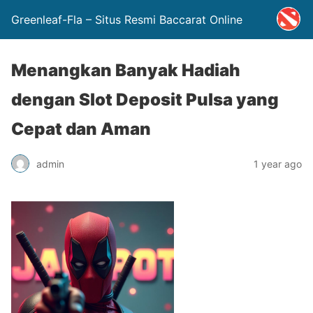
Greenleaf-Fla – Situs Resmi Baccarat Online
Menangkan Banyak Hadiah
dengan Slot Deposit Pulsa yang
Cepat dan Aman
admin
1 year ago