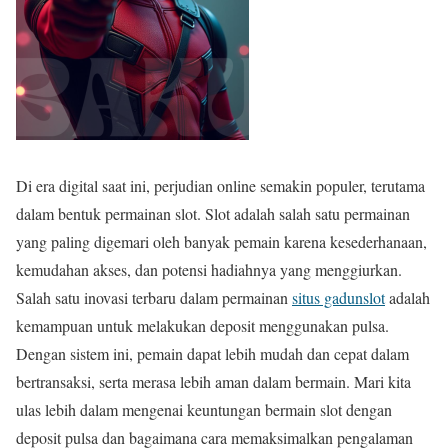
Di era digital saat ini, perjudian online semakin populer, terutama
dalam bentuk permainan slot. Slot adalah salah satu permainan
yang paling digemari oleh banyak pemain karena kesederhanaan,
kemudahan akses, dan potensi hadiahnya yang menggiurkan.
Salah satu inovasi terbaru dalam permainan
situs gadunslot
adalah
kemampuan untuk melakukan deposit menggunakan pulsa.
Dengan sistem ini, pemain dapat lebih mudah dan cepat dalam
bertransaksi, serta merasa lebih aman dalam bermain. Mari kita
ulas lebih dalam mengenai keuntungan bermain slot dengan
deposit pulsa dan bagaimana cara memaksimalkan pengalaman