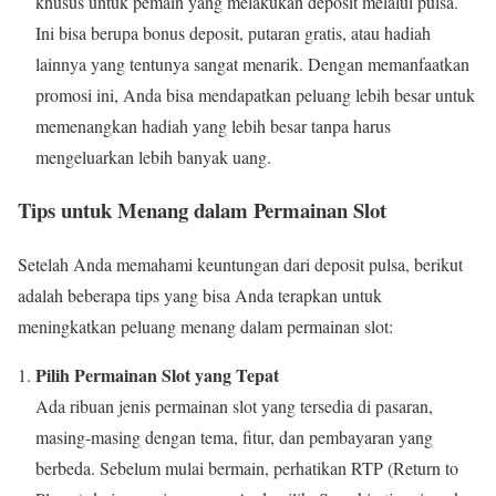
khusus untuk pemain yang melakukan deposit melalui pulsa.
Ini bisa berupa bonus deposit, putaran gratis, atau hadiah
lainnya yang tentunya sangat menarik. Dengan memanfaatkan
promosi ini, Anda bisa mendapatkan peluang lebih besar untuk
memenangkan hadiah yang lebih besar tanpa harus
mengeluarkan lebih banyak uang.
Tips untuk Menang dalam Permainan Slot
Setelah Anda memahami keuntungan dari deposit pulsa, berikut
adalah beberapa tips yang bisa Anda terapkan untuk
meningkatkan peluang menang dalam permainan slot:
Pilih Permainan Slot yang Tepat
Ada ribuan jenis permainan slot yang tersedia di pasaran,
masing-masing dengan tema, fitur, dan pembayaran yang
berbeda. Sebelum mulai bermain, perhatikan RTP (Return to