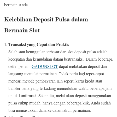
bermain Anda.
Kelebihan Deposit Pulsa dalam
Bermain Slot
Transaksi yang Cepat dan Praktis
Salah satu keunggulan terbesar dari slot deposit pulsa adalah
kecepatan dan kemudahan dalam bertransaksi. Dalam beberapa
detik, pemain
GADUNSLOT
dapat melakukan deposit dan
langsung memulai permainan. Tidak perlu lagi repot-repot
mencari metode pembayaran lain seperti kartu kredit atau
transfer bank yang terkadang memerlukan waktu beberapa jam
untuk konfirmasi. Selain itu, melakukan deposit menggunakan
pulsa cukup mudah, hanya dengan beberapa klik, Anda sudah
bisa memasukkan dana ke dalam akun permainan.